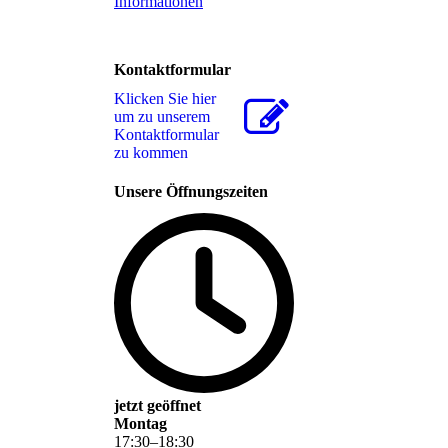
Informationen
Kontaktformular
Klicken Sie hier
um zu unserem
Kon­takt­for­mu­lar
zu kommen
Unsere Öffnungszeiten
jetzt geöffnet
Montag
17
:
30
–
18
:
30