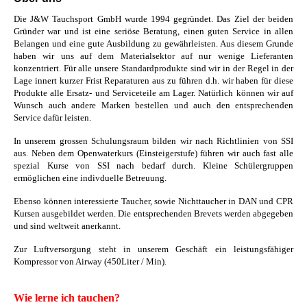
Die J&W Tauchsport GmbH wurde 1994 gegründet. Das Ziel der beiden
Gründer war und ist eine seriöse Beratung, einen guten Service in allen
Belangen und eine gute Ausbildung zu gewährleisten. Aus diesem Grunde
haben wir uns auf dem Materialsektor auf nur wenige Lieferanten
konzentriert. Für alle unsere Standardprodukte sind wir in der Regel in der
Lage innert kurzer Frist Reparaturen aus zu führen d.h. wir haben für diese
Produkte alle Ersatz- und Serviceteile am Lager. Natürlich können wir auf
Wunsch auch andere Marken bestellen und auch den entsprechenden
Service dafür leisten.
In unserem grossen Schulungsraum bilden wir nach Richtlinien von SSI
aus. Neben dem Openwaterkurs (Einsteigerstufe) führen wir auch fast alle
spezial Kurse von SSI nach bedarf durch. Kleine Schülergruppen
ermöglichen eine indivduelle Betreuung.
Ebenso können interessierte Taucher, sowie Nichttaucher in DAN und CPR
Kursen ausgebildet werden. Die entsprechenden Brevets werden abgegeben
und sind weltweit anerkannt.
Zur Luftversorgung steht in unserem Geschäft ein leistungsfähiger
Kompressor von Airway (450Liter / Min).
Wie lerne ich tauchen?