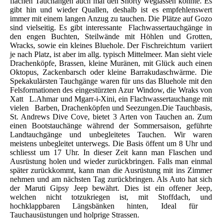
flachen Tauchängen auch mal den Shorty weglassen konnte. Es
gibt hin und wieder Quallen, deshalb ist es empfehlenswert
immer mit einem langen Anzug zu tauchen. Die Plätze auf Gozo
sind vielseitig. Es gibt interessante Flachwassertauchgänge in
den engen Buchten, Steilwände mit Höhlen und Grotten,
Wracks, sowie ein kleines Bluehole. Der Fischreichtum variiert
je nach Platz, ist aber im allg. typisch Mittelmeer. Man sieht viele
Drachenköpfe, Brassen, kleine Muränen, mit Glück auch einen
Oktopus, Zackenbarsch oder kleine Barrakudaschwärme. Die
Spekakulärsten Tauchgänge waren für uns das Bluehole mit den
Felsformationen des eingestürzten Azur Window, die Wraks von
Xatt L.Ahmar und Mgarr-i-Xini, ein Flachwassertauchange mit
vielen Barben, Drachenköpfen und Seezungen.Die Tauchbasis,
St. Andrews Dive Cove, bietet 3 Arten von Tauchen an. Zum
einen Bootstauchänge während der Sommersaison, geführte
Landtauchgänge und unbegleitetes Tauchen. Wir waren
meistens unbegleitet unterwegs. Die Basis öffent um 8 Uhr und
schliesst um 17 Uhr. In dieser Zeit kann man Flaschen und
Ausrüstung holen und wieder zurückbringen. Falls man einmal
später zurückkommt, kann man die Ausrüstung mit ins Zimmer
nehmen und am nächsten Tag zurückbringen. Als Auto hat sich
der Maruti Gipsy Jeep bewährt. Dies ist ein offener Jeep,
welchen nicht totzukriegen ist, mit Stoffdach, und
hochklappbaren Längsbänken hinten, Ideal für
Tauchausüstungen und holprige Strassen.