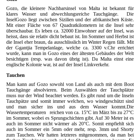
Gozo, die kleinere Nachbarsinsel von Malta ist bekannt für
klares Wasser und abwechlungsreiche Tauchgänge. Die
InselGozo liegt zwischen Sizilien und der afrikanischen Küste.
Mit einer Fläche von 67 Quadratkilometern ist die Insel sehr
überschaubar. Es leben ca. 32000 Einwohner auf der Insel, was
heisst, dass sie relativ dicht bebaut ist. Im Sommer und Herbst ist
die Insel eher braun, da ausschlisslich im Winter Regen fällt. Mit
der Ggantjia Tempelanlage, welche ca. 3300 v.Chr errichtet
wurde, kann man in Gozo eines der ältesten Gebäudes der Welt
besichtigen (resp. was davon übrig ist). Da Malta einst eine
englische Kolonie war, ist auf der Insel Linkverkehr.
Tauchen
Man kann auf Gozo sowohl von Land als auch mit dem Boot
Tauchgänge absolvieren. Beim Auswählen der Tauchplätze
muss nur der Wind beachtet werden. Es gibt rund um die Inseln
Tauchpätze und somit immer welchen, wo windgeschützt sind
und man sicher ins und aus dem Wasser kommt.Die
Wassertemperaturen reichen von ca. 15°C im März bis zu 27°C
im Sommer, wobei es Sprungschichten gibt. Auf 30 Meter ist es
auch im Sommer nicht wärmer als 20°C. Somit empfiehlt sich
auch im Sommer ein 5mm oder mehr, resp. 3mm und Shorty
zum Tauchen. Wir hatten letzteres mitgenommen, da man bei